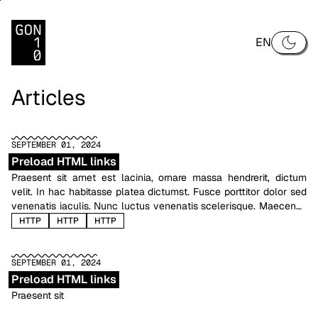
EN
Articles
SEPTEMBER 01, 2024
Preload HTML links
Praesent sit amet est lacinia, ornare massa hendrerit, dictum
velit. In hac habitasse platea dictumst. Fusce porttitor dolor sed
venenatis iaculis. Nunc luctus venenatis scelerisque. Maecenas
sollicitudin eros sed est porta, ut tincidunt quam sodales. Morbi
HTTP
HTTP
HTTP
nulla risus, sagittis quis feugiat sit amet, dictum ut dui. Nam sit
amet tellus pretium, pharetra sapien eget, condimentum ipsum.
Donec ut diam lectus. Proin et quam eleifend, viverra tellus
SEPTEMBER 01, 2024
venenatis, mollis libero.
Preload HTML links
Praesent sit